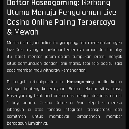
Daftar Haseagaming
: Gerbang
Utama Menuju Pengalaman Live
Casino Online Paling Terpercaya
& Mewah
Mencari situs judi online itu gampang, tapi menemukan agen
Live Casino yang benar-benar terpercaya, aman, dan fair play
itu ibarat mencari jarum dalam tumpukan jerami. Banyak
situs bermunculan dengan janji manis, tapi raib begitu saja
saat member mau withdraw kemenangan.
Di tengah ketidakpastian ini,
Haseagaming
berdiri kokoh
sebagai benteng kepercayaan. Bukan sekadar situs biasa,
Haseagaming telah bertransformasi menjadi destinasi nomor
1 bagi pecinta Casino Online di Asia. Reputasi mereka
dibangun di atas fondasi integritas, transparansi, dan
komitmen untuk membayar kemenangan member
berapapun jumlahnya.