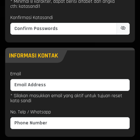
* Minimal 8 karakter, dapat berisi alfabet dan angka
cth: katasandi1
Konfirmasi Katasandi
INFORMASI KONTAK
Email
* Silakan masukkan email yang aktif untuk tujuan reset
kata sandi
No. Telp / Whatsapp