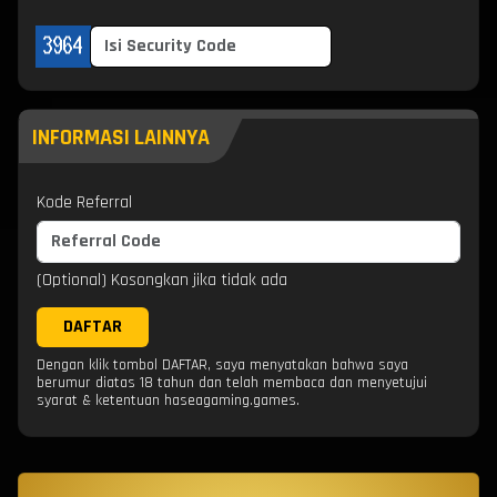
INFORMASI LAINNYA
Kode Referral
(Optional) Kosongkan jika tidak ada
DAFTAR
Dengan klik tombol DAFTAR, saya menyatakan bahwa saya
berumur diatas 18 tahun dan telah membaca dan menyetujui
syarat & ketentuan haseagaming.games.