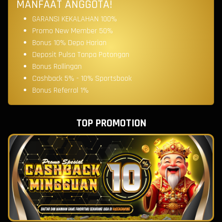
MANFAAT ANGGOTA!
GARANSI KEKALAHAN 100%
Promo New Member 50%
Bonus 10% Depo Harian
Deposit Pulsa Tanpa Potongan
Bonus Rollingan
Cashback 5% - 10% Sportsbook
Bonus Referral 1%
TOP PROMOTION